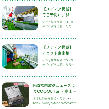
当しました！
なさまにぜひ知っていた
だきたい、とっても素敵
【メディア掲載】
な施工実績のご紹介です
毎日新聞に、弊社
三井アウトレットパー
ク 横浜ベイサイド様にあ
が担当したアロフ
いつも株式会社COOOL
る、ワンちゃんと一緒に
ト東京銀座のドッ
のブログをご覧いただ
楽しめる広場「DOGGY
き、ありがとうございま
PARK」。こちらのドッグ
グラン記事が掲載
す！ またまた嬉しいお知
ランエリアの施工を、弊
されました！
らせです
先日ご紹介し
社COOOLが担当させて
たアロフト東京銀座様の
いただきました！
【メディア掲載】
屋上ドッグラン「DOG
RUN & BBQ Beer
アロフト東京銀座
Garden」のニュースが、
の屋上ドッグラン
いつも株式会社COOOL
なんと「毎日新聞」のニ
に「COOOL
のブログをご覧いただ
ュースサイトにもどどん
き、ありがとうございま
と掲載されました！ 大手
Turf®」が採用！
す！ とってもワクワクす
ニュースサイトに取り上
PR TIMESで公開中
る嬉しいニュースです
げていただき、スタッフ
です！
このたび、弊社が施工を
一同とても感激していま
FBS福岡放送ニュースに
担当させていただいた、
す…！
てCOOOL Turf・寒土が
アロフト東京銀座様の屋
上ドッグランが、プレス
取り上げられました。
まずは動画を見てください
リリース配信サービス
https://www.youtube.com/watch?
「PR TIMES」にて大きく
v=jC9kHcshGvk
公開されました！ 銀座唯