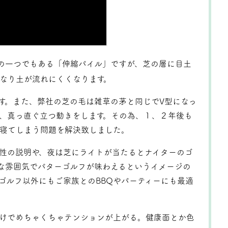
の一つでもある「伸縮パイル」ですが、芝の層に目土
なり土が流れにくくなります。
す。また、弊社の芝の毛は雑草の茅と同じでV型になっ
、真っ直ぐ立つ動きをします。その為、１、２年後も
寝てしまう問題を解決致しました。
性の説明や、夜は芝にライトが当たるとナイターのゴ
な雰囲気でパターゴルフが味わえるというイメージの
ゴルフ以外にもご家族とのBBQやパーティーにも最適
けでめちゃくちゃテンションが上がる。健康面とか色