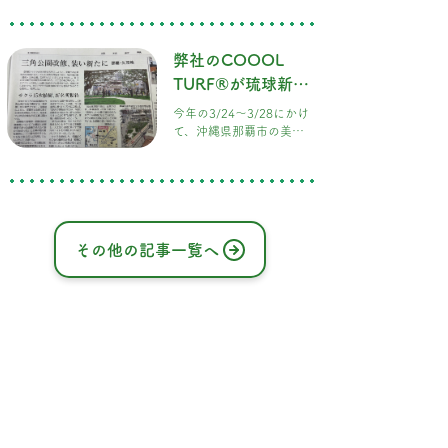
一の屋上ドッグラン＆本
格BBQが楽しめる新感覚
スポット「DOG RUN &
弊社のCOOOL
BBQ Beer Garden」とし
TURF®が琉球新報
て、早くも注目を集めて
いま
に取り上げられま
今年の3/24〜3/28にかけ
した。
て、沖縄県那覇市の美栄
橋公園の施工をさせてい
ただき、その様子が琉球
新報に掲載されました。
施工終了直後の公園の様
子です。 以前の公園は砂
利だけでしたが、緑が映
その他の記事一覧へ
える