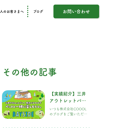
お問い合わせ
人のお客さまへ
ブログ
その他の記事
【実績紹介】三井
アウトレットパー
ク 横浜ベイサイド
いつも株式会社COOOL
「DOGGY
のブログをご覧いただ
き、ありがとうございま
PARK」の施工を担
す！ 今回は、愛犬家のみ