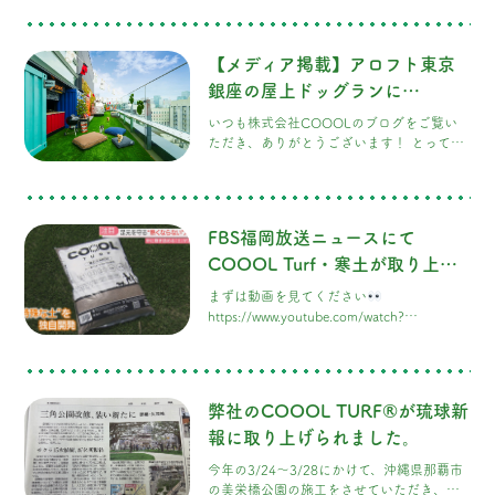
フト東京銀座様の屋上ドッグラン「DOG
RUN & BBQ Beer Garden」のニュースが、
なんと「毎日新聞」のニュースサイトにも
【メディア掲載】アロフト東京
どどんと掲載されました！ 大手ニュースサ
イトに取り上げていただき、スタッフ一同
銀座の屋上ドッグランに
とても感激しています…！
「COOOL Turf®」が採用！PR
いつも株式会社COOOLのブログをご覧い
TIMESで公開中です！
ただき、ありがとうございます！ とっても
ワクワクする嬉しいニュースです
このた
び、弊社が施工を担当させていただいた、
アロフト東京銀座様の屋上ドッグランが、
プレスリリース配信サービス「PR TIMES」
FBS福岡放送ニュースにて
にて大きく公開されました！ 銀座唯一の屋
上ドッグラン＆本格BBQが楽しめる新感覚
COOOL Turf・寒土が取り上げ
スポット「DOG RUN & BBQ Beer
られました。
まずは動画を見てください
Garden」として、早くも注目を集めていま
https://www.youtube.com/watch?
v=jC9kHcshGvk
弊社のCOOOL TURF®が琉球新
報に取り上げられました。
今年の3/24〜3/28にかけて、沖縄県那覇市
の美栄橋公園の施工をさせていただき、そ