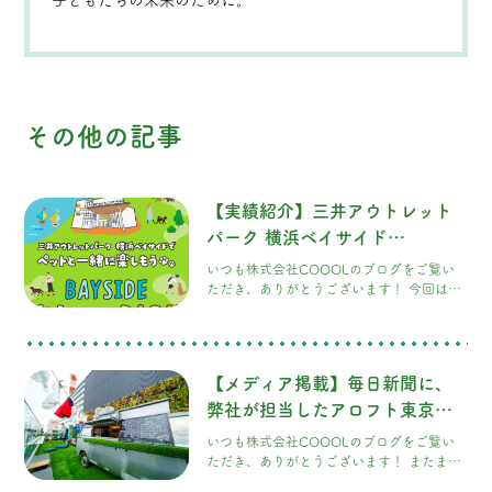
子どもたちの未来のために。
その他の記事
【実績紹介】三井アウトレット
パーク 横浜ベイサイド
「DOGGY PARK」の施工を担
いつも株式会社COOOLのブログをご覧い
当しました！
ただき、ありがとうございます！ 今回は、
愛犬家のみなさまにぜひ知っていただきた
い、とっても素敵な施工実績のご紹介です
三井アウトレットパーク 横浜ベイサイ
ド様にある、ワンちゃんと一緒に楽しめる
【メディア掲載】毎日新聞に、
広場「DOGGY PARK」。こちらのドッグラ
ンエリアの施工を、弊社COOOLが担当させ
弊社が担当したアロフト東京銀
ていただきました！
座のドッグラン記事が掲載され
いつも株式会社COOOLのブログをご覧い
ました！
ただき、ありがとうございます！ またまた
嬉しいお知らせです
先日ご紹介したアロ