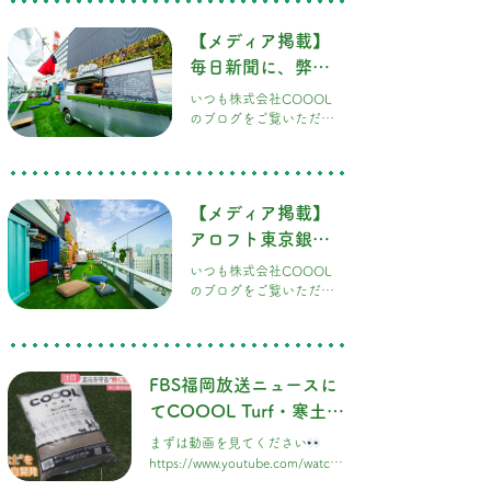
当しました！
なさまにぜひ知っていた
だきたい、とっても素敵
【メディア掲載】
な施工実績のご紹介です
毎日新聞に、弊社
三井アウトレットパー
ク 横浜ベイサイド様にあ
が担当したアロフ
いつも株式会社COOOL
る、ワンちゃんと一緒に
ト東京銀座のドッ
のブログをご覧いただ
楽しめる広場「DOGGY
き、ありがとうございま
PARK」。こちらのドッグ
グラン記事が掲載
す！ またまた嬉しいお知
ランエリアの施工を、弊
されました！
らせです
先日ご紹介し
社COOOLが担当させて
たアロフト東京銀座様の
いただきました！
【メディア掲載】
屋上ドッグラン「DOG
RUN & BBQ Beer
アロフト東京銀座
Garden」のニュースが、
の屋上ドッグラン
いつも株式会社COOOL
なんと「毎日新聞」のニ
に「COOOL
のブログをご覧いただ
ュースサイトにもどどん
き、ありがとうございま
と掲載されました！ 大手
Turf®」が採用！
す！ とってもワクワクす
ニュースサイトに取り上
PR TIMESで公開中
る嬉しいニュースです
げていただき、スタッフ
です！
このたび、弊社が施工を
一同とても感激していま
FBS福岡放送ニュースに
担当させていただいた、
す…！
てCOOOL Turf・寒土が
アロフト東京銀座様の屋
上ドッグランが、プレス
取り上げられました。
まずは動画を見てください
リリース配信サービス
https://www.youtube.com/watch?
「PR TIMES」にて大きく
v=jC9kHcshGvk
公開されました！ 銀座唯