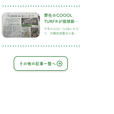
一の屋上ドッグラン＆本
格BBQが楽しめる新感覚
スポット「DOG RUN &
弊社のCOOOL
BBQ Beer Garden」とし
TURF®が琉球新報
て、早くも注目を集めて
いま
に取り上げられま
今年の3/24〜3/28にかけ
した。
て、沖縄県那覇市の美栄
橋公園の施工をさせてい
ただき、その様子が琉球
新報に掲載されました。
施工終了直後の公園の様
子です。 以前の公園は砂
利だけでしたが、緑が映
その他の記事一覧へ
える