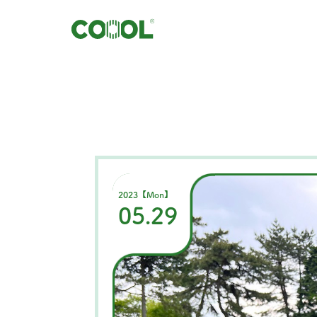
2023【Mon】
05.29