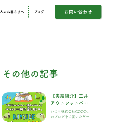
お問い合わせ
人のお客さまへ
ブログ
その他の記事
【実績紹介】三井
アウトレットパー
ク 横浜ベイサイド
いつも株式会社COOOL
「DOGGY
のブログをご覧いただ
き、ありがとうございま
PARK」の施工を担
す！ 今回は、愛犬家のみ