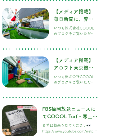
当しました！
なさまにぜひ知っていた
だきたい、とっても素敵
【メディア掲載】
な施工実績のご紹介です
毎日新聞に、弊社
三井アウトレットパー
ク 横浜ベイサイド様にあ
が担当したアロフ
いつも株式会社COOOL
る、ワンちゃんと一緒に
ト東京銀座のドッ
のブログをご覧いただ
楽しめる広場「DOGGY
き、ありがとうございま
PARK」。こちらのドッグ
グラン記事が掲載
す！ またまた嬉しいお知
ランエリアの施工を、弊
されました！
らせです
先日ご紹介し
社COOOLが担当させて
たアロフト東京銀座様の
いただきました！
【メディア掲載】
屋上ドッグラン「DOG
RUN & BBQ Beer
アロフト東京銀座
Garden」のニュースが、
の屋上ドッグラン
いつも株式会社COOOL
なんと「毎日新聞」のニ
に「COOOL
のブログをご覧いただ
ュースサイトにもどどん
き、ありがとうございま
と掲載されました！ 大手
Turf®」が採用！
す！ とってもワクワクす
ニュースサイトに取り上
PR TIMESで公開中
る嬉しいニュースです
げていただき、スタッフ
です！
このたび、弊社が施工を
一同とても感激していま
FBS福岡放送ニュースに
担当させていただいた、
す…！
てCOOOL Turf・寒土が
アロフト東京銀座様の屋
上ドッグランが、プレス
取り上げられました。
まずは動画を見てください
リリース配信サービス
https://www.youtube.com/watch?
「PR TIMES」にて大きく
v=jC9kHcshGvk
公開されました！ 銀座唯