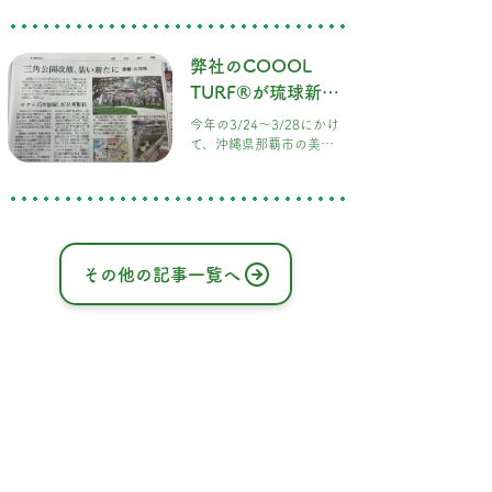
一の屋上ドッグラン＆本
格BBQが楽しめる新感覚
スポット「DOG RUN &
弊社のCOOOL
BBQ Beer Garden」とし
TURF®が琉球新報
て、早くも注目を集めて
いま
に取り上げられま
今年の3/24〜3/28にかけ
した。
て、沖縄県那覇市の美栄
橋公園の施工をさせてい
ただき、その様子が琉球
新報に掲載されました。
施工終了直後の公園の様
子です。 以前の公園は砂
利だけでしたが、緑が映
その他の記事一覧へ
える