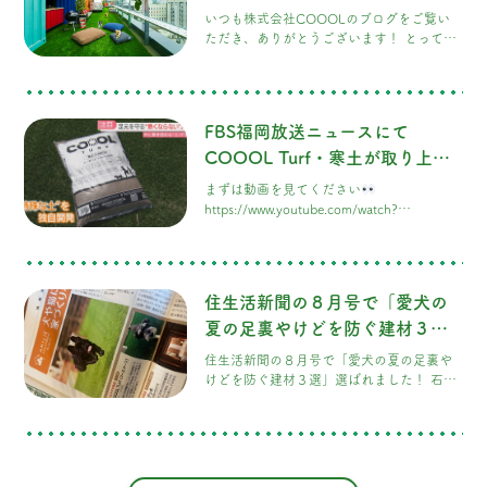
とても感激しています…！
「COOOL Turf®」が採用！PR
いつも株式会社COOOLのブログをご覧い
TIMESで公開中です！
ただき、ありがとうございます！ とっても
ワクワクする嬉しいニュースです
このた
び、弊社が施工を担当させていただいた、
アロフト東京銀座様の屋上ドッグランが、
プレスリリース配信サービス「PR TIMES」
FBS福岡放送ニュースにて
にて大きく公開されました！ 銀座唯一の屋
上ドッグラン＆本格BBQが楽しめる新感覚
COOOL Turf・寒土が取り上げ
スポット「DOG RUN & BBQ Beer
られました。
まずは動画を見てください
Garden」として、早くも注目を集めていま
https://www.youtube.com/watch?
v=jC9kHcshGvk
住生活新聞の８月号で「愛犬の
夏の足裏やけどを防ぐ建材３
選」選ばれました！
住生活新聞の８月号で「愛犬の夏の足裏や
けどを防ぐ建材３選」選ばれました！ 石灰
岩の冷却機能をヒントに独自開発した「寒
土 -KANDO-」®を充填した冷却人工芝。
優しい肌触りとクッション性で真夏も気持
ちよく走り回れます！ 愛犬はいつも裸足だ
から。夏の足裏やけどを防ぎます！