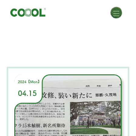
2024【Mon】
04.15