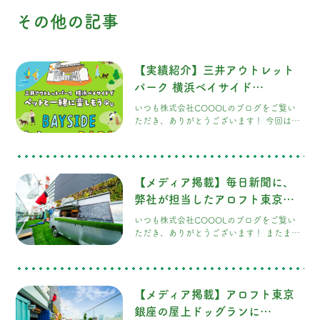
その他の記事
【実績紹介】三井アウトレット
パーク 横浜ベイサイド
「DOGGY PARK」の施工を担
いつも株式会社COOOLのブログをご覧い
当しました！
ただき、ありがとうございます！ 今回は、
愛犬家のみなさまにぜひ知っていただきた
い、とっても素敵な施工実績のご紹介です
三井アウトレットパーク 横浜ベイサイ
ド様にある、ワンちゃんと一緒に楽しめる
【メディア掲載】毎日新聞に、
広場「DOGGY PARK」。こちらのドッグラ
ンエリアの施工を、弊社COOOLが担当させ
弊社が担当したアロフト東京銀
ていただきました！
座のドッグラン記事が掲載され
いつも株式会社COOOLのブログをご覧い
ました！
ただき、ありがとうございます！ またまた
嬉しいお知らせです
先日ご紹介したアロ
フト東京銀座様の屋上ドッグラン「DOG
RUN & BBQ Beer Garden」のニュースが、
なんと「毎日新聞」のニュースサイトにも
【メディア掲載】アロフト東京
どどんと掲載されました！ 大手ニュースサ
イトに取り上げていただき、スタッフ一同
銀座の屋上ドッグランに